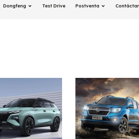
Dongfeng
Test Drive
Postventa
Contácta